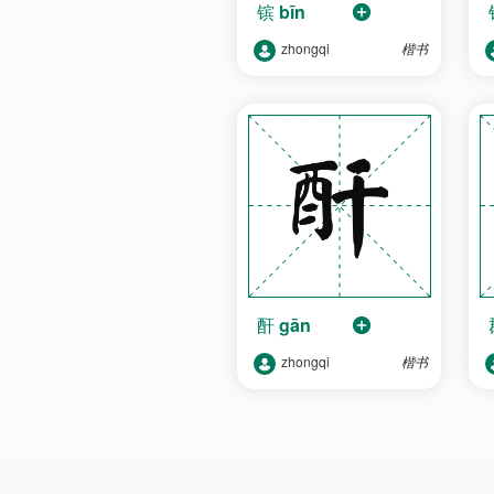
镔
bīn
zhongqi
楷书
酐
gān
zhongqi
楷书