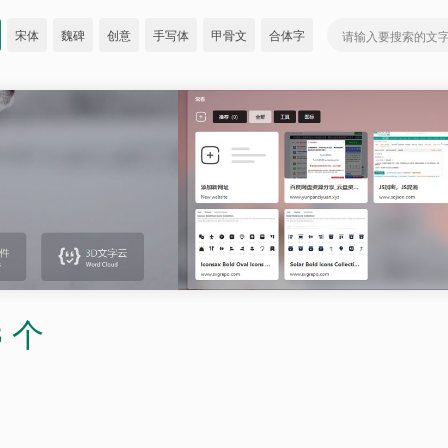
宋体
魏碑
创意
手写体
甲骨文
合体字
3 个