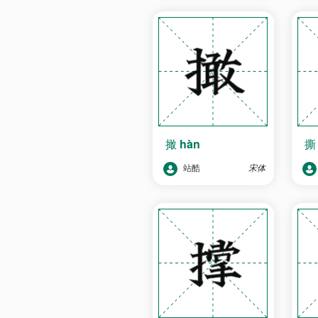
撖
hàn
站酷
宋体