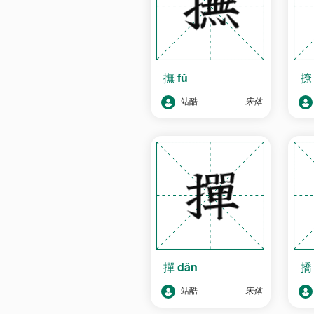
撫
fǔ
站酷
宋体
撣
dǎn
站酷
宋体