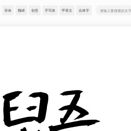
宋体
魏碑
创意
手写体
甲骨文
合体字