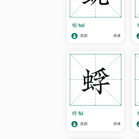
蜕
tuì
喜鹊
宋体
蜉
fú
喜鹊
宋体