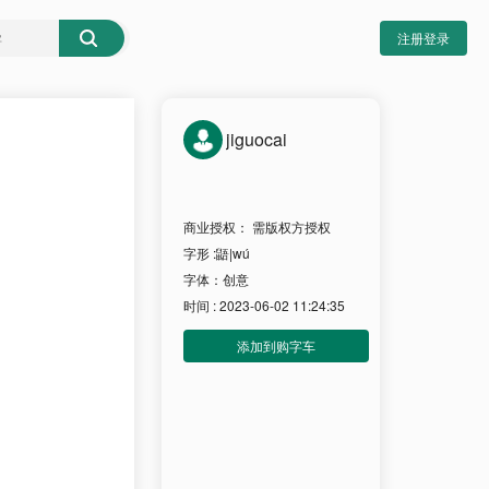
注册登录
jiguocai
商业授权： 需版权方授权
字形 :鼯|wú
字体：创意
时间 : 2023-06-02 11:24:35
添加到购字车