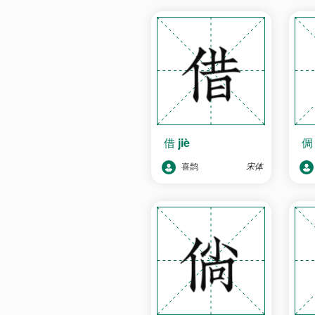
借
jiè
喜鹊
宋体