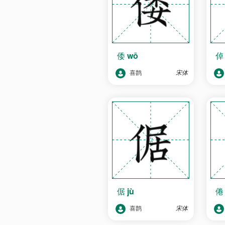
倭
wō
喜鹊
宋体
倨
jù
喜鹊
宋体