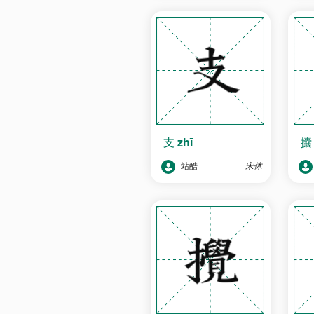
支
zhī
站酷
宋体