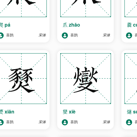
爬
pá
爪
zhǎo
爨
c
喜鹊
宋体
喜鹊
宋体
燹
xiǎn
燮
xiè
燧
s
喜鹊
宋体
喜鹊
宋体