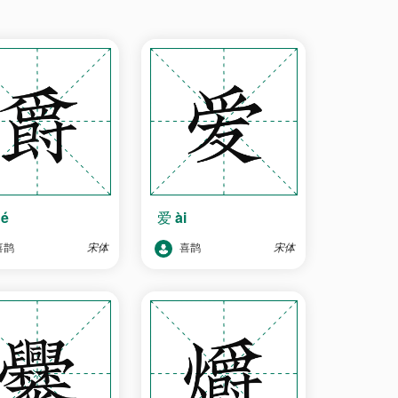
ué
爱
ài
喜鹊
宋体
喜鹊
宋体