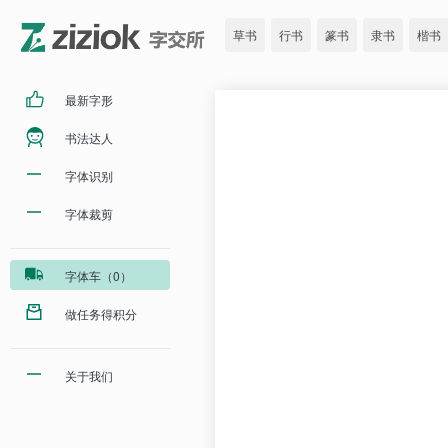
草书
行书
篆书
隶书
楷书
最新字形
书法达人
字体识别
字体裁剪
字体车（0）
做任务得积分
关于我们