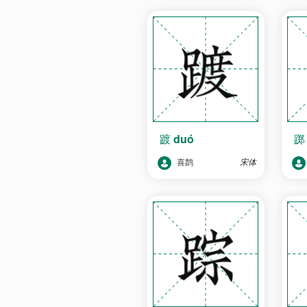
踱
duó
喜鹊
宋体