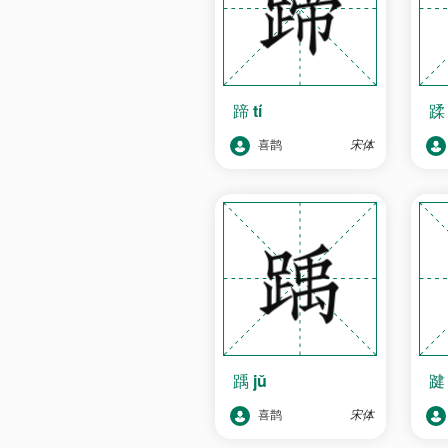
蹄
tí
喜鹊
宋体
踽
jǔ
喜鹊
宋体