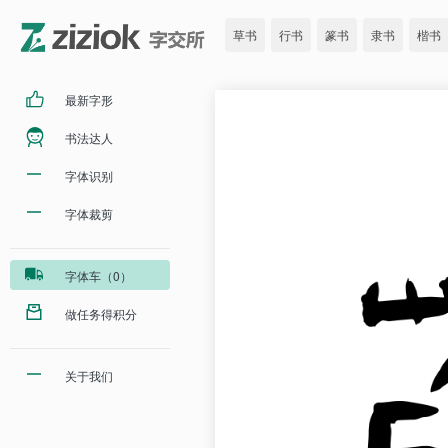
草书
行书
篆书
隶书
楷书
最新字形
书法达人
字体识别
字体裁剪
字体车（0）
做任务得积分
关于我们