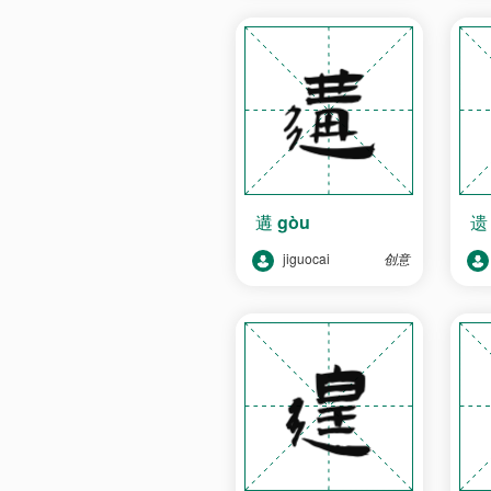
遘
gòu
jiguocai
创意