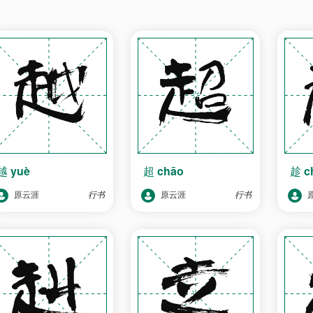
越
yuè
超
chāo
趁
c
原云涯
行书
原云涯
行书