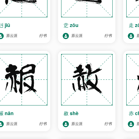
赳
jiū
赱
zǒu
走
z
原云涯
行书
原云涯
行书
赧
nǎn
赦
shè
赤
c
原云涯
行书
原云涯
行书