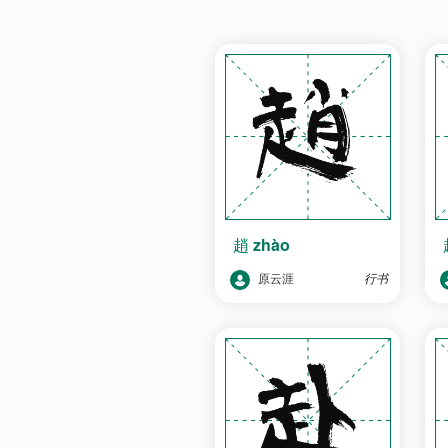
趙
zhào
原云涯
行书