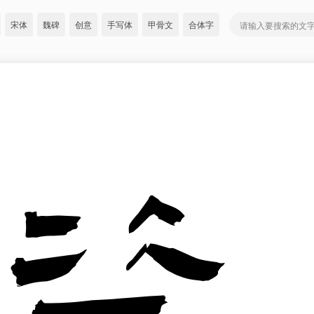
宋体
魏碑
创意
手写体
甲骨文
合体字