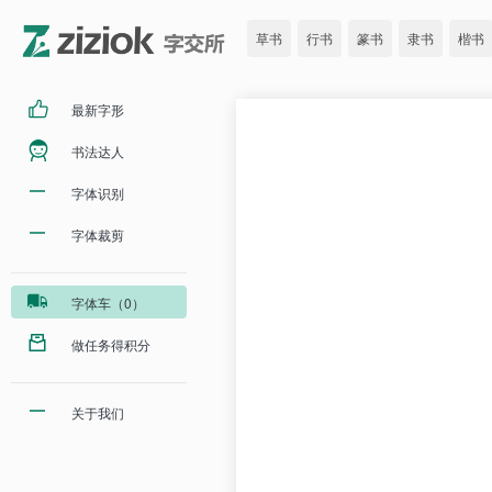
草书
行书
篆书
隶书
楷书
最新字形
书法达人
字体识别
字体裁剪
字体车（0）
做任务得积分
关于我们