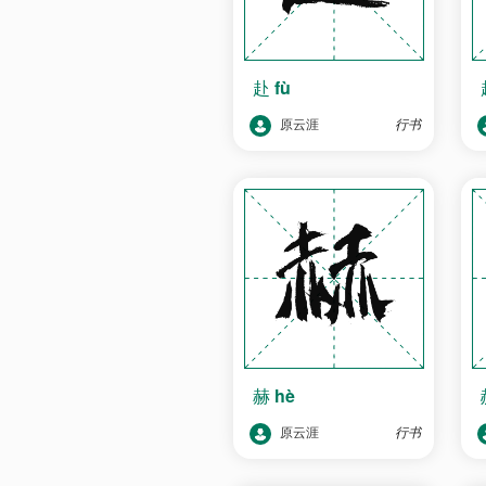
赴
fù
原云涯
行书
赫
hè
原云涯
行书