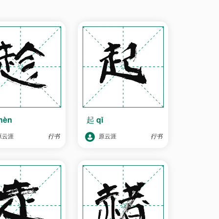
hèn
起
qǐ
原云涯
行书
原云涯
行书