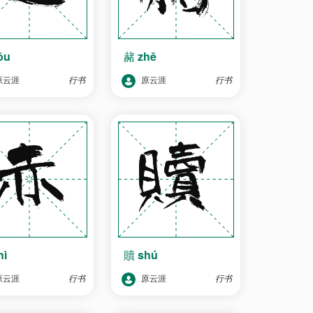
ǒu
赭
zhě
原云涯
行书
原云涯
行书
hì
贖
shú
原云涯
行书
原云涯
行书