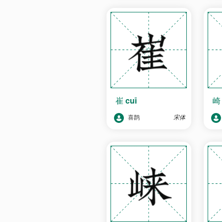
崔
cuī
喜鹊
宋体