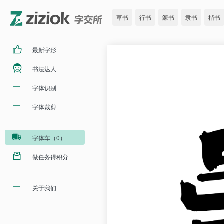
草书
行书
篆书
隶书
楷书
最新字形
书法达人
字体识别
字体裁剪
字体车（0）
做任务得积分
关于我们