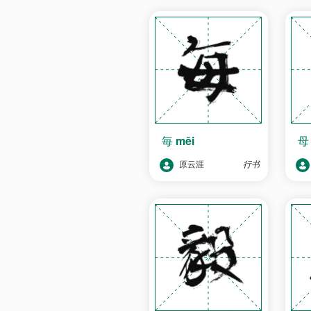
毎
měi
原云涯
行书