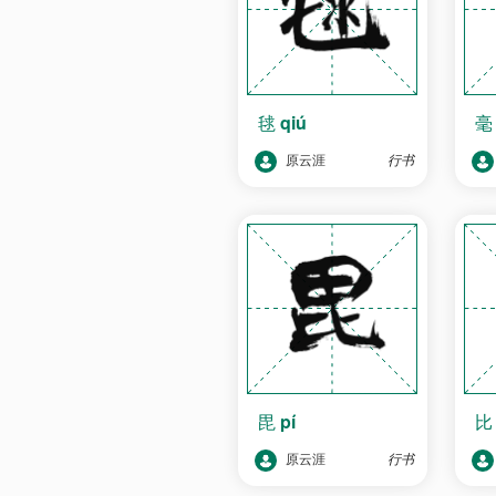
毬
qiú
原云涯
行书
毘
pí
原云涯
行书