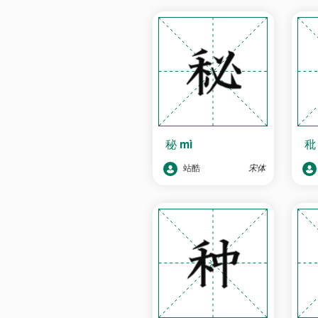
秘
mì
站酷
宋体