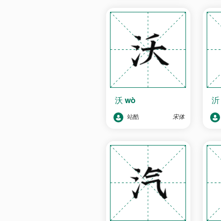
沃
wò
站酷
宋体