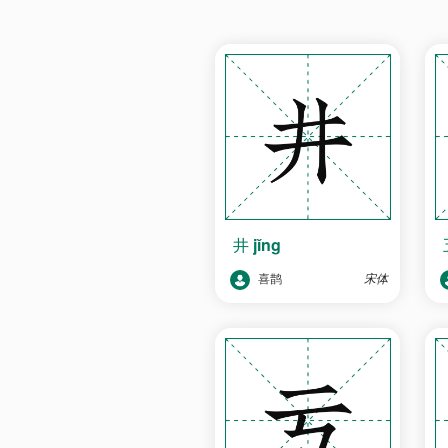
井
jǐng
喜鹊
宋体