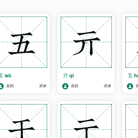
五
wǔ
亓
qí
互
h
喜鹊
宋体
喜鹊
宋体