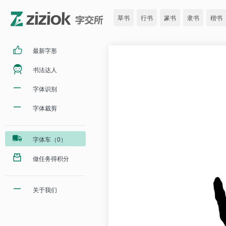
草书
行书
篆书
隶书
楷书
最新字形
书法达人
字体识别
字体裁剪
字体车（0）
做任务得积分
关于我们