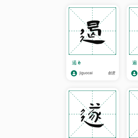
遏
è
jiguocai
创意