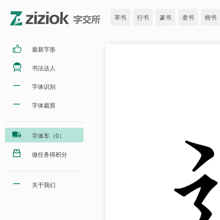
草书
行书
篆书
隶书
楷书
最新字形
书法达人
字体识别
字体裁剪
字体车（0）
做任务得积分
关于我们