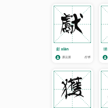
獻
xiàn
原云涯
行书