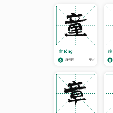
童
tóng
原云涯
行书