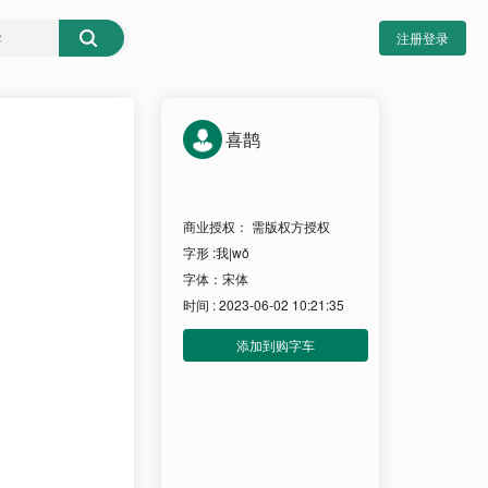
注册登录
喜鹊
商业授权： 需版权方授权
字形 :我|wǒ
字体：宋体
时间 : 2023-06-02 10:21:35
添加到购字车