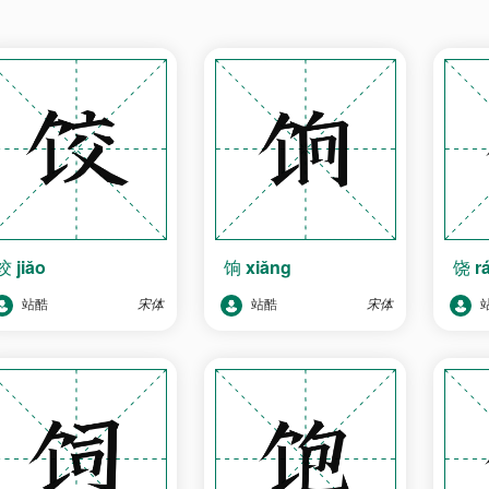
饺
jiǎo
饷
xiǎng
饶
r
站酷
宋体
站酷
宋体