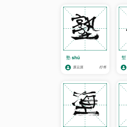
塾
shú
原云涯
行书