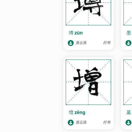
墫
zūn
原云涯
行书
増
zēng
原云涯
行书