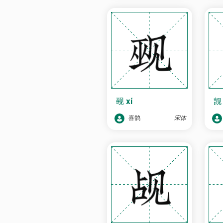
觋
xí
喜鹊
宋体