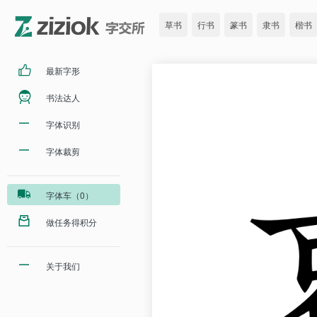
草书
行书
篆书
隶书
楷书
最新字形
书法达人
字体识别
字体裁剪
字体车（0）
做任务得积分
关于我们