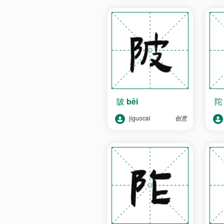
陂
bēi
jiguocai
创意