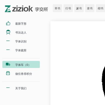
草书
行书
篆书
隶书
楷书
最新字形
书法达人
字体识别
字体裁剪
字体车（0）
做任务得积分
关于我们