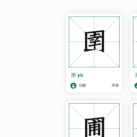
圉
yǔ
站酷
宋体