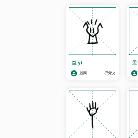
益
yì
殷商
甲骨文