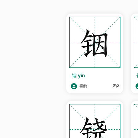
铟
yīn
喜鹊
宋体