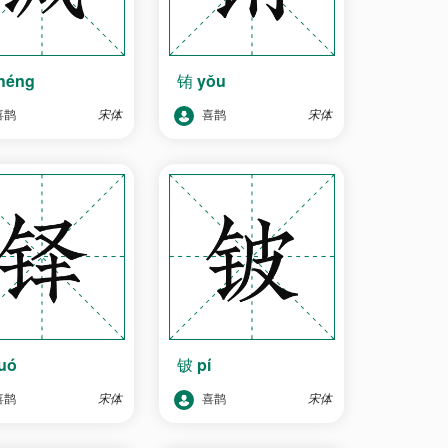
héng
铕
yǒu
喜鹊
宋体
喜鹊
宋体
uó
铍
pí
喜鹊
宋体
喜鹊
宋体