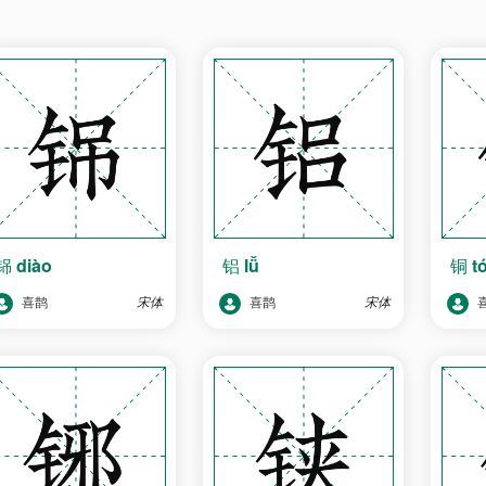
铞
diào
铝
lǚ
铜
t
喜鹊
宋体
喜鹊
宋体