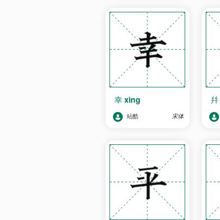
幸
xìng
站酷
宋体