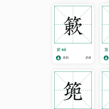
簌
sù
喜鹊
宋体