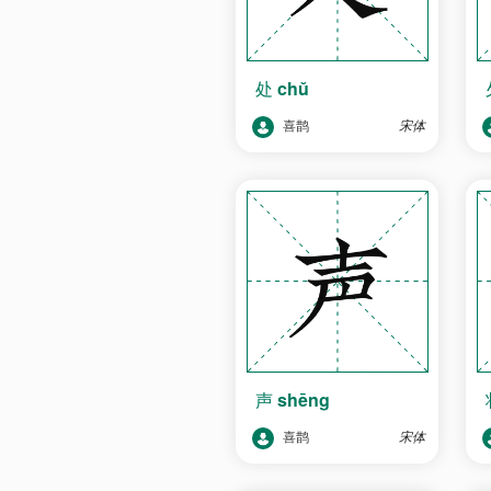
处
chǔ
喜鹊
宋体
声
shēng
喜鹊
宋体