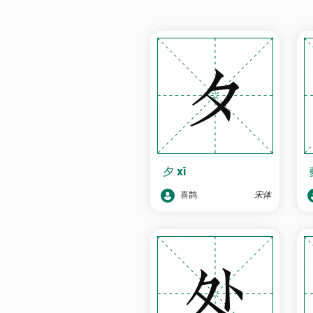
夕
xī
喜鹊
宋体