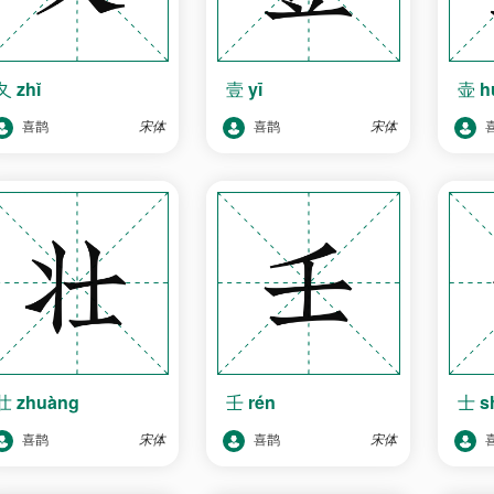
夂
zhǐ
壹
yī
壶
h
喜鹊
宋体
喜鹊
宋体
壮
zhuàng
壬
rén
士
s
喜鹊
宋体
喜鹊
宋体