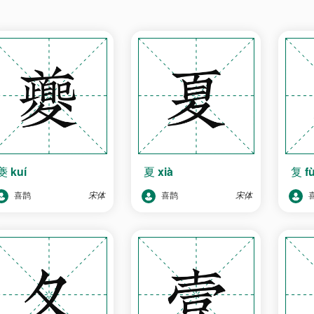
夔
kuí
夏
xià
复
f
喜鹊
宋体
喜鹊
宋体