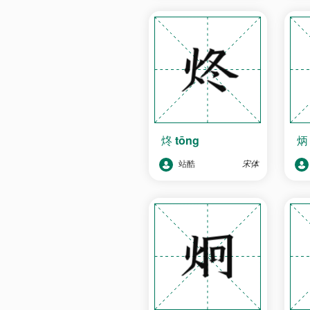
炵
tōng
站酷
宋体