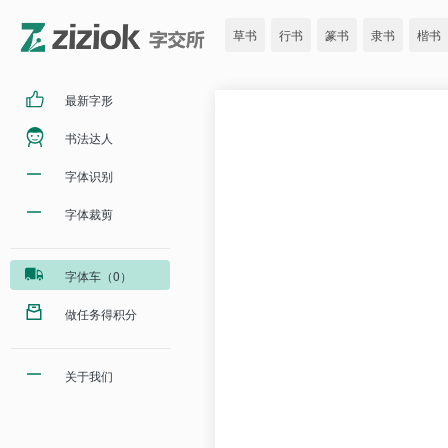
草书
行书
篆书
隶书
楷书
最新字形
书法达人
字体识别
字体裁剪
字体车（0）
做任务得积分
关于我们