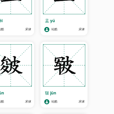
ēi
盂
yú
站酷
宋体
站酷
宋体
ūn
皲
jūn
站酷
宋体
站酷
宋体