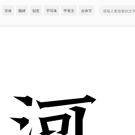
宋体
魏碑
创意
手写体
甲骨文
合体字